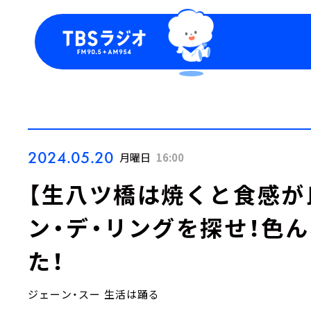
今日の番組表
トピッ
週間番組表
TBS
Podca
お知ら
2024.05.20
月曜日
16:00
【生八ツ橋は焼くと食感が
ン・デ・リングを探せ！色
た！
ジェーン・スー 生活は踊る