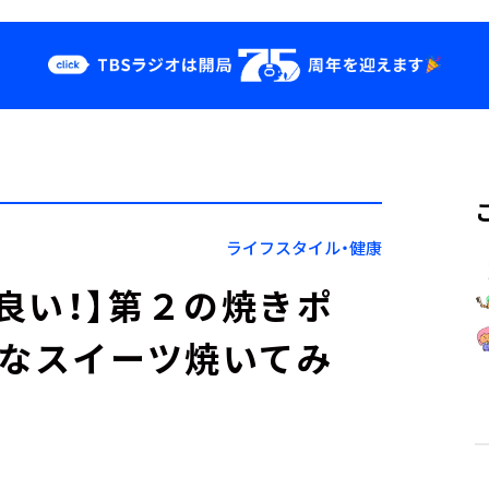
クス
イベント・グッ
ズ
st
YouTube
せ
会社情報
ライフスタイル・健康
良い！】第２の焼きポ
んなスイーツ焼いてみ