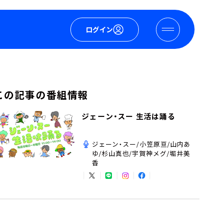
ログイン
この記事の番組情報
ジェーン・スー 生活は踊る
ジェーン・スー/小笠原亘/山内あ
ゆ/杉山真也/宇賀神メグ/堀井美
香