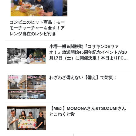
コンビニのヒット商品！モー
モーチャーチャーを食す！ア
レンジ自在のレシピ付き
小堺一機＆関根勤『コサキンDEワァ
オ！』放送開始45周年記念イベントが10
月17日（土）に開催決定！本日よりFC先
行受付スタート！
わざわざ備えない【備え】で防災！
【ME:I】MOMONAさん&TSUZUMIさん
とこねくと🌺