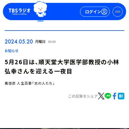
ログイン
マイページ
2024.05.20
月曜日
00:00
新規会員登録
ログイン
お知らせ
5月26日は、順天堂大学医学部教授の小林
弘幸さんを迎える一夜目
嶌信彦 人生百景「志の人たち」
この記事をシェア
今日の番組表
週間番組表
トピックス
TBS Podcast