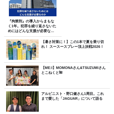
『拘禁刑』の導入からまもな
く1年。犯罪を繰り返さないた
めにはどんな支援が必要なの
か
【暑さ対策に！】この1本で夏を乗り切
れ！ スースースプレー頂上決戦2026！
【ME:I】MOMONAさん&TSUZUMIさん
とこねくと🌺
アルピニスト・野口健さん1周目。これ
まで愛した「JAGUAR」について語る