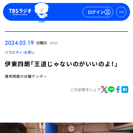
ログイン
マイページ
2024.05.19
日曜日
19:00
新規会員登録
ログイン
バラエティ・お笑い
伊東四朗「王道じゃないのがいいのよ！」
爆笑問題の日曜サンデー
この記事をシェア
今日の番組表
週間番組表
トピックス
TBS Podcast