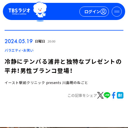
ログイン
マイページ
2024.05.19
日曜日
20:00
新規会員登録
ログイン
バラエティ・お笑い
冷静にテンパる浦井と独特なプレゼントの
平井！男性ブランコ登場！
イースト駅前クリニック presents 川島明のねごと
この記事をシェア
今日の番組表
週間番組表
トピックス
TBS Podcast