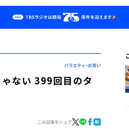
クス
イベント・グッ
ズ
st
YouTube
せ
会社情報
バラエティ・お笑い
ゃない 399回目のタ
この記事をシェア