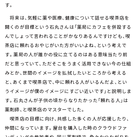
す。
将来は、気軽に薬や医療、健康について話せる喫茶店を
開くのが目標という石丸さんは「薬局にカフェを併設する
んでしょって言われることがかなりあるんですけども、喫
茶店に頼れるおやじがいた方がいいよね、という考えで
す。薬局の人が誰かの役に立てるのはある意味当たり前
だと思っていて、ただそこをうまく活用できない今の仕組
みとか、世間のイメージを払拭したいところから考える
と、あくまで喫茶店で、中に頼れる人がいるんだよ、とい
うイメージが僕のイメージにすごい近いです」と説明しま
す。石丸さんが子供の頃からなりたかった「頼れる人」は
薬剤師、と喫茶店のマスターでした。
喫茶店の目標に向け、共感した多くの人が応援したり、
仲間になっています。屋台を購入した時のクラウドファ
ンディングの参加者や、同じ薬剤師で、色々なつながりを