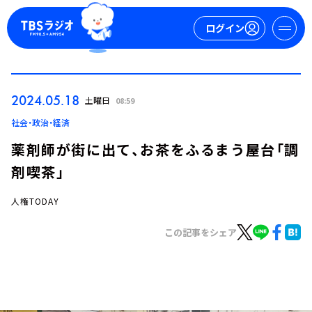
ログイン
マイページ
2024.05.18
土曜日
08:59
新規会員登録
ログイン
社会・政治・経済
薬剤師が街に出て、お茶をふるまう屋台「調
剤喫茶」
人権TODAY
この記事をシェア
今日の番組表
週間番組表
トピックス
TBS Podcast