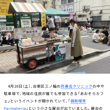
お知らせ
イベント・グッズ
YouTube
会社情報
4月20日（土）、台東区三ノ輪の
同善会クリニック
の中や
駐車場で、地域の住民が誰でも参加できる「あおぞらカフ
ェ」というイベントが開かれていて、「
調剤喫茶
Farmateria
」という小さな屋台が出ていました。屋台の