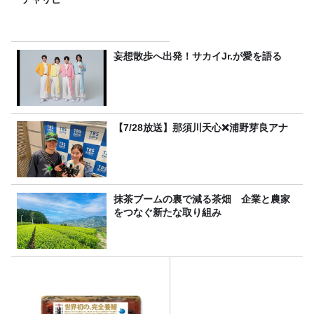
妄想散歩へ出発！サカイJr.が愛を語る
【7/28放送】那須川天心❌浦野芽良アナ
抹茶ブームの裏で減る茶畑 企業と農家
をつなぐ新たな取り組み