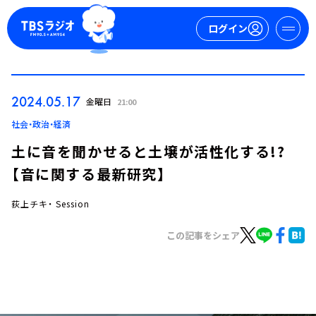
ログイン
マイページ
2024.05.17
金曜日
21:00
新規会員登録
ログイン
社会・政治・経済
土に音を聞かせると土壌が活性化する!?
【音に関する最新研究】
荻上チキ・ Session
この記事をシェア
今日の番組表
週間番組表
トピックス
TBS Podcast