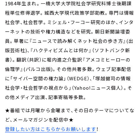
1984年生まれ。一橋大学大学院社会学研究科博士後期課
程単位修得退学。城西大学現代政策学部助教。専門は情報
社会学、社会哲学。ミシェル・フーコー研究のほか、インタ
ーネットの技術や権力構造などを研究。朝日新聞論壇委
員。単著に『ニュースで読み解くネット社会の歩き方』(出
版芸術社)、『ハクティビズムとは何か』（ソフトバンク新
書）。翻訳（共訳）に堀内進之介監訳『アメコミヒーローの
倫理学』(パルコ出版)。その他共著多数。ウェブ記事配信
に「サイバー空間の権力論」（WEDGE）、「塚越健司の情報
社会学・社会哲学の視点から」（Yahoo!ニュース個人）。そ
の他メディア出演、記事寄稿等多数。
★番組では月曜から金曜まで、その日のテーマについてな
ど、メールマガジンを配信中★
登録したい方はこちらからお願いします
！