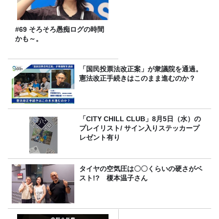
#69 そろそろ愚痴ログの時間
かも～。
「国民投票法改正案」が衆議院を通過。
憲法改正手続きはこのまま進むのか？
「CITY CHILL CLUB」8月5日（水）の
プレイリスト/ サイン入りステッカープ
レゼント有り
タイヤの空気圧は〇〇くらいの硬さがベ
スト!? 榎本温子さん