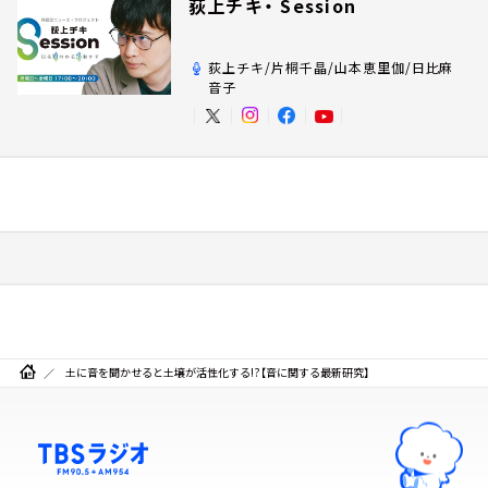
荻上チキ・ Session
荻上チキ/片桐千晶/山本恵里伽/日比麻
音子
土に音を聞かせると土壌が活性化する!?【音に関する最新研究】