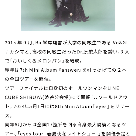
2015 年 9 月、Ba.峯岸翔雪が大学の同級生である Vo&Gt.
ナカシマと、高校の同級生だったDr.原駿太郎を誘い、3 人
で「おいしくるメロンパン」を結成。
昨年は7th Mini Album 『answer』を引っ提げての２本
の全国ツアーを開催。
ツアーファイナルは自身初のホールワンマンをLINE
CUBE SHIBUYA(渋谷公会堂)にて開催し、ソールドアウ
ト。2024年5月1日には8th Mini Album『eyes』をリリー
ス。
同年6月からは全国27箇所を回る自身最大規模となるツ
アー、「eyes tour -春夏秋冬レイトショー-」を開催予定と