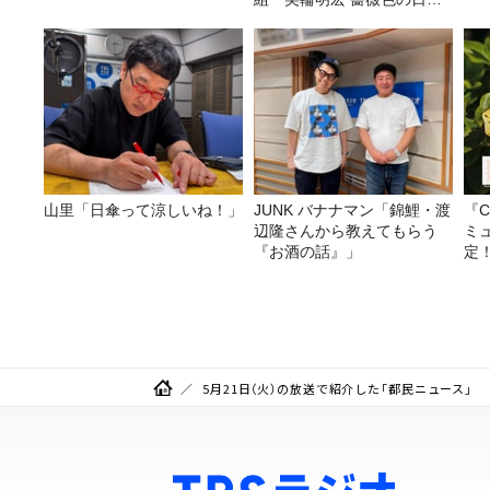
日～ごきげんよう、ルンルン
～』8/9（日）16時放送
山里「日傘って涼しいね！」
JUNK バナナマン「錦鯉・渡
『C
辺隆さんから教えてもらう
ミ
『お酒の話』」
定
5月21日（火）の放送で紹介した「都民ニュース」