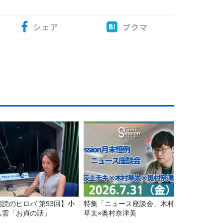
シェア
ブクマ
朗読のヒロバ 第93回】小
特集「ニュース座談会」木村
八雲「お貞の話」
草太×奥村奈津美