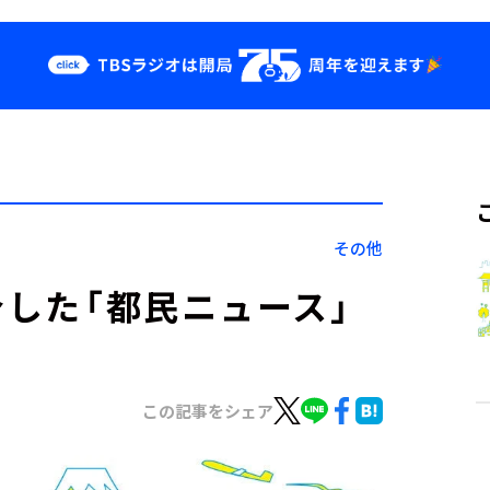
クス
イベント・グッ
ズ
st
YouTube
せ
会社情報
その他
介した「都民ニュース」
この記事をシェア