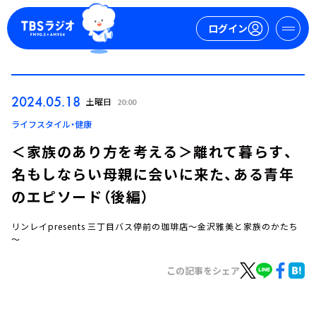
ログイン
マイページ
2024.05.18
土曜日
20:00
新規会員登録
ログイン
ライフスタイル・健康
＜家族のあり方を考える＞離れて暮らす、
名もしならい母親に会いに来た、ある青年
のエピソード（後編）
リンレイpresents 三丁目バス停前の珈琲店～金沢雅美と家族のかたち
～
今日の番組表
週間番組表
この記事をシェア
トピックス
TBS Podcast