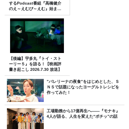
するPodcast番組『高橋健介
のえ～えむぴ～えむ』始まり
ます
【後編】宇多丸『トイ・スト
ーリー５』を語る！【映画評
書き起こし 2026.7.30 放送】
”バレリーナの夜食”をはじめとした、Ｓ
ＮＳで話題になったヨーグルトレシピを
作ってみた！
工場勤務から17億再生へ——『モナキ』
4人が語る、人生を変えた“ポチッ”の話