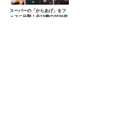
スーパーの「からあげ」をフ
ェスに分類！全15種の2026年
版マップが完成
おすすめPodcast・みうら五郎「もっち
ゅりんと映画ちいかわ 人魚の島のひみ
つ」
令和8年度「TBSこども音楽コンクー
ル」横浜地区大会レポート
JALやANA、カード業界で航空会社が強
いのはなぜ？「非日常の体験」が決済を
動かす理由
Recommended by