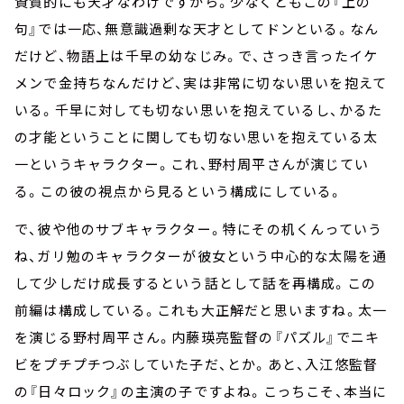
資質的にも天才なわけですから。少なくともこの『上の
句』では一応、無意識過剰な天才としてドンといる。なん
だけど、物語上は千早の幼なじみ。で、さっき言ったイケ
メンで金持ちなんだけど、実は非常に切ない思いを抱えて
いる。千早に対しても切ない思いを抱えているし、かるた
の才能ということに関しても切ない思いを抱えている太
一というキャラクター。これ、野村周平さんが演じてい
る。この彼の視点から見るという構成にしている。
で、彼や他のサブキャラクター。特にその机くんっていう
ね、ガリ勉のキャラクターが彼女という中心的な太陽を通
して少しだけ成長するという話として話を再構成。この
前編は構成している。これも大正解だと思いますね。太一
を演じる野村周平さん。内藤瑛亮監督の『パズル』でニキ
ビをプチプチつぶしていた子だ、とか。あと、入江悠監督
の『日々ロック』の主演の子ですよね。こっちこそ、本当に