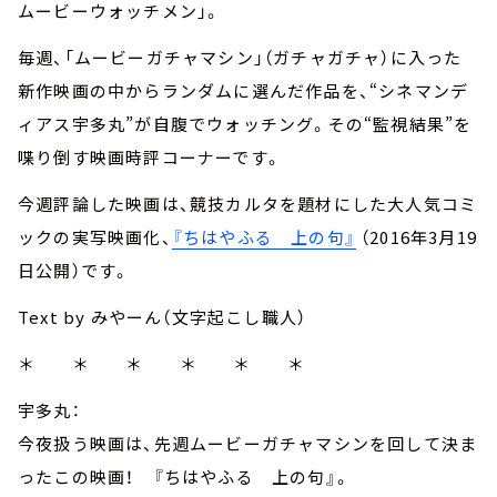
ムービーウォッチメン」。
毎週、「ムービーガチャマシン」（ガチャガチャ）に入った
新作映画の中からランダムに選んだ作品を、“シネマンデ
ィアス宇多丸”が自腹でウォッチング。その“監視結果”を
喋り倒す映画時評コーナーです。
今週評論した映画は、競技カルタを題材にした大人気コミ
ックの実写映画化、
『ちはやふる 上の句』
（2016年3月19
日公開）です。
Text by みやーん（文字起こし職人）
＊ ＊ ＊ ＊ ＊ ＊
宇多丸：
今夜扱う映画は、先週ムービーガチャマシンを回して決ま
ったこの映画！ 『ちはやふる 上の句』。