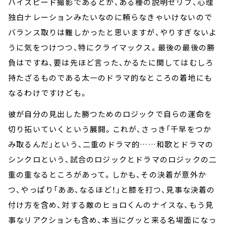
ハイスピード撮影であるとか、ある種の説明ゼリフ、心理
独白ナレーションみたいなのに頼らなきゃいけないので
バランス取りは難しかったと思いますが、やりすぎないよ
うに気をつけつつ、特にクライマックス。最後の最後の勝
負はですね、要は先ほど言った、かるたに関してはむしろ
持たざるものである太一のドラマ的なところの着地にも
なるわけですけども。
彼が自分の見出した勝つためのロジックで自らの運命を
切り拓いていくという展開。これが、さっき「千早をつか
み取るんだ」という、二重のドラマ的……和歌とドラマの
シンクロという、試合のロジックとドラマのロジックの二
重の重なるところがあって。しかも、その決着が意外か
つ、やっぱり「ああ、なるほど！」と膝を打つ、見事な決着の
付け方を含め、対する敵のヒョロくんのナイスな、もう見
事なリアクションも含め、本当にグッと来る名場面になっ