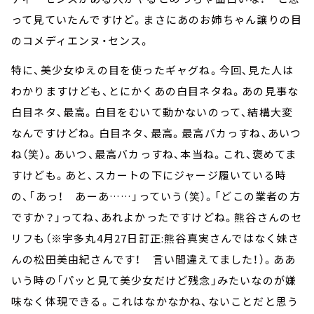
って見ていたんですけど。まさにあのお姉ちゃん譲りの目
のコメディエンヌ・センス。
特に、美少女ゆえの目を使ったギャグね。今回、見た人は
わかりますけども、とにかくあの白目ネタね。あの見事な
白目ネタ、最高。白目をむいて動かないのって、結構大変
なんですけどね。白目ネタ、最高。最高バカっすね、あいつ
ね（笑）。あいつ、最高バカっすね、本当ね。これ、褒めてま
すけども。あと、スカートの下にジャージ履いている時
の、「あっ！ あーあ……」っていう（笑）。「どこの業者の方
ですか？」ってね、あれよかったですけどね。熊谷さんのセ
リフも（※宇多丸4月27日訂正:熊谷真実さんではなく妹さ
んの松田美由紀さんです！ 言い間違えてました！）。ああ
いう時の「パッと見て美少女だけど残念」みたいなのが嫌
味なく体現できる。これはなかなかね、ないことだと思う