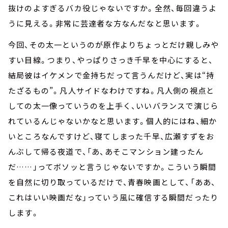
抜けのよすぎるバカ役じゃないですか。全然、毎回違うよ
うに見える。非常に芸達者な方なんだなと思います。
今回、その太一というのが原作よりちょっとだけ親しみや
すい目線。つまり、やっぱりさっき千早を中心にすると、
結局彼はイケメンで金持ちだって言うんだけど、実は“持
たざるもの”。凡人サイドなわけですね。凡人側の視点と
しての太一像っていうのを上手く、いいバランスで演じら
れているんじゃないかなと思います。個人的にはね、細か
いところなんですけど、寝てしまった千早、広瀬すずをお
んぶして帰る夜道で、「あ、あそこマンション建ったん
だ……」ってボソッと言うじゃないですか。こういう瞬間
を自然に切り取っているだけで、青春映画として、「ああ、
これはいい映画だな」っていう風に確信する瞬間だったり
します。