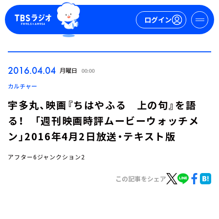
ログイン
マイページ
2016.04.04
月曜日
00:00
新規会員登録
ログイン
カルチャー
宇多丸、映画『ちはやふる 上の句』を語
る！ 「週刊映画時評ムービーウォッチメ
ン」2016年4月2日放送・テキスト版
アフター6ジャンクション2
今日の番組表
この記事をシェア
週間番組表
トピックス
TBS Podcast