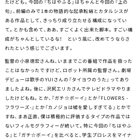
たけども。今回の『ちはやふる』はちゃんと今回の『上の
句』、前編のみで1本の物語的な起承転結とカタルシスが
ある作品として、きっちり成り立たせる構成になってい
て。とかも含めて、ああ、すごくよく出来た脚本。すごい構
成がちゃんとしているな！ という風に、改めてうならさ
れたという感じでございます。
監督の小泉徳宏さんね、いままでこの番組で作品を扱った
ことはなかったですけど、ロボット所属の監督さん。劇場
デビューは歌手のYUIさんの『タイヨウのうた』ってあり
ましたよね。後に、沢尻エリカさんでテレビドラマやりま
したけどもね。とか、『ガチ☆ボーイ』とか『FLOWERS -
フラワーズ-』とか『カノジョは嘘を愛しすぎてる』とかで
すね、まあ正直、僕は積極的に評価するタイプの作品では
ないフィルモグラフィーが続いて。特に今回の『ちはやふ
る』と『ガチ☆ボーイ』を比べると、学生プロレスをマイナ