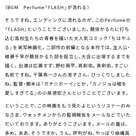
（BGM Perfume『FLASH』が流れる）
そうですね。エンディングに流れるのが、このPerfumeの
『FLASH』ということでございました。競技かるたに打ち
込む高校生たちの青春を描いた大人気コミック『ちはやふ
る』を実写映画化。二部作の前編となる本作では、主人公・
綾瀬千早が競技かるた部を設立し、大会に出場するまでを
描く。出演は広瀬すず、野村周平、真剣佑。真剣佑、すごい
名前ですね。千葉真一さんの息子さん。びっくりしました
ね。監督・脚本は『ガチ☆ボーイ』とか、『カノジョは嘘を
愛しすぎてる』の小泉徳宏さんということでございます。
ということで、この映画をもう見たよというリスナーのみ
なさま、ウォッチメンからの監視報告をメールなどでいた
だいております。ありがとうございます。メールの量は、
多め。ああ、そうですか。うん。評判がね、やっぱり結構高