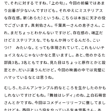
で、それに対するですね、『上の句』。今回の前編ではあま
り出番が少ないんですけども。それゆえにミステリアス
な存在感。新（あらた）というね、こちらは本当に天才の役
でございます。真剣佑さん。千葉真一さんの息子さん。こ
れ、まだちょっとわかんないですけど、存在感の、端正だ
けどミステリアスな、でもなんか持ってるんだろ、こい
つ!? みたいな。とっても体現されていて、これもいいチ
ョイスなんじゃないかなと思いますし。あと、他のかるた
部員3名。3名ともですね、見た目はちょっと原作とかと設
定とか、だいぶ違うんだけど。今回の映画の中では完璧に
ハマッているなとは思うね。
むしろ、たぶんアンサンブル的なところを生かしたのかも
しれないですけどもね。『舞妓はレディ』のね、上白石萌音
さんとかですね、今回はコメディーリリーフに徹してまし
たけども、西田という役をやっている矢本悠馬さん。あ