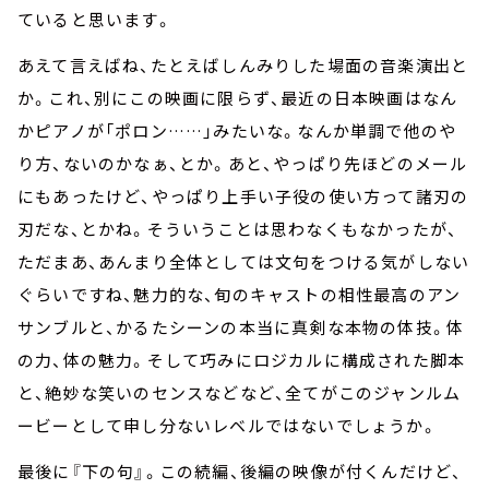
ていると思います。
あえて言えばね、たとえばしんみりした場面の音楽演出と
か。これ、別にこの映画に限らず、最近の日本映画はなん
かピアノが「ポロン……」みたいな。なんか単調で他のや
り方、ないのかなぁ、とか。あと、やっぱり先ほどのメール
にもあったけど、やっぱり上手い子役の使い方って諸刃の
刃だな、とかね。そういうことは思わなくもなかったが、
ただまあ、あんまり全体としては文句をつける気がしない
ぐらいですね、魅力的な、旬のキャストの相性最高のアン
サンブルと、かるたシーンの本当に真剣な本物の体技。体
の力、体の魅力。そして巧みにロジカルに構成された脚本
と、絶妙な笑いのセンスなどなど、全てがこのジャンルム
ービーとして申し分ないレベルではないでしょうか。
最後に『下の句』。この続編、後編の映像が付くんだけど、