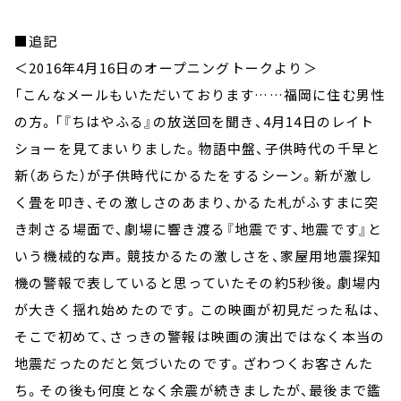
■追記
＜2016年4月16日のオープニングトークより＞
「こんなメールもいただいております……福岡に住む男性
の方。「『ちはやふる』の放送回を聞き、4月14日のレイト
ショーを見てまいりました。物語中盤、子供時代の千早と
新（あらた）が子供時代にかるたをするシーン。新が激し
く畳を叩き、その激しさのあまり、かるた札がふすまに突
き刺さる場面で、劇場に響き渡る『地震です、地震です』と
いう機械的な声。競技かるたの激しさを、家屋用地震探知
機の警報で表していると思っていたその約5秒後。劇場内
が大きく揺れ始めたのです。この映画が初見だった私は、
そこで初めて、さっきの警報は映画の演出ではなく本当の
地震だったのだと気づいたのです。ざわつくお客さんた
ち。その後も何度となく余震が続きましたが、最後まで鑑