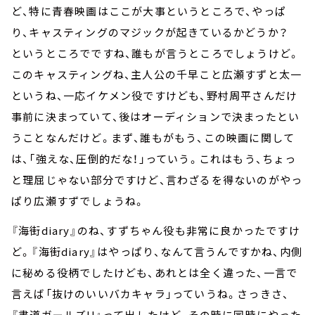
ど、特に青春映画はここが大事というところで、やっぱ
り、キャスティングのマジックが起きているかどうか？
というところでですね、誰もが言うところでしょうけど。
このキャスティングね、主人公の千早こと広瀬すずと太一
というね、一応イケメン役ですけども、野村周平さんだけ
事前に決まっていて、後はオーディションで決まったとい
うことなんだけど。まず、誰もがもう、この映画に関して
は、「強えな、圧倒的だな！」っていう。これはもう、ちょっ
と理屈じゃない部分ですけど、言わざるを得ないのがやっ
ぱり広瀬すずでしょうね。
『海街diary』のね、すずちゃん役も非常に良かったですけ
ど。『海街diary』はやっぱり、なんて言うんですかね、内側
に秘める役柄でしたけども、あれとは全く違った、一言で
言えば「抜けのいいバカキャラ」っていうね。さっきさ、
『書道ガールズ!!』って出したけど、その時に同時にやった