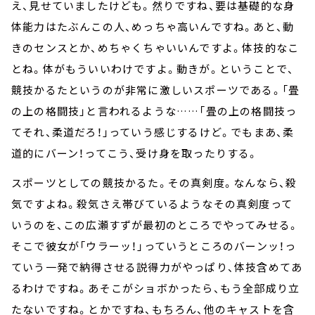
え、見せていましたけども。然りですね、要は基礎的な身
体能力はたぶんこの人、めっちゃ高いんですね。あと、動
きのセンスとか、めちゃくちゃいいんですよ。体技的なこ
とね。体がもういいわけですよ。動きが。ということで、
競技かるたというのが非常に激しいスポーツである。「畳
の上の格闘技」と言われるような……「畳の上の格闘技っ
てそれ、柔道だろ！」っていう感じするけど。でもまあ、柔
道的にバーン！ってこう、受け身を取ったりする。
スポーツとしての競技かるた。その真剣度。なんなら、殺
気ですよね。殺気さえ帯びているようなその真剣度って
いうのを、この広瀬すずが最初のところでやってみせる。
そこで彼女が「ウラーッ！」っていうところのバーンッ！っ
ていう一発で納得させる説得力がやっぱり、体技含めてあ
るわけですね。あそこがショボかったら、もう全部成り立
たないですね。とかですね、もちろん、他のキャストを含