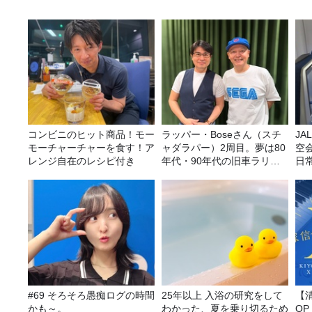
コンビニのヒット商品！モー
ラッパー・Boseさん（スチ
JA
モーチャーチャーを食す！ア
ャダラパー）2周目。夢は80
空
レンジ自在のレシピ付き
年代・90年代の旧車ラリ
日
ー！
理
#69 そろそろ愚痴ログの時間
25年以上 入浴の研究をして
【
かも～。
わかった、夏を乗り切るため
O