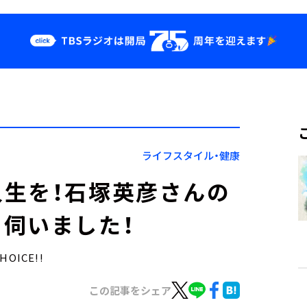
クス
イベント・グッ
ズ
st
YouTube
せ
会社情報
ライフスタイル・健康
生を！石塚英彦さんの
伺いました！
OICE!!
この記事をシェア