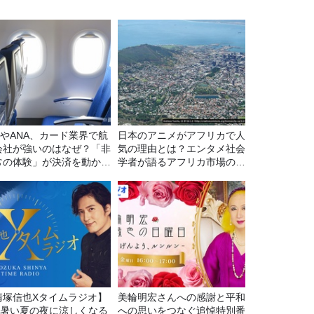
LやANA、カード業界で航
日本のアニメがアフリカで人
会社が強いのはなぜ？「非
気の理由とは？エンタメ社会
常の体験」が決済を動かす
学者が語るアフリカ市場のリ
由
アル
清塚信也Xタイムラジオ】
美輪明宏さんへの感謝と平和
P 暑い夏の夜に涼しくなる
への思いをつなぐ追悼特別番