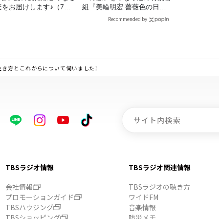
楽をお届けします♪（7月
組『美輪明宏 薔薇色の日曜
1日放送分）
日～ごきげんよう、ルンルン
Recommended by
～』8/9（日）16時放送
生き方とこれからについて伺いました！
TBSラジオ情報
TBSラジオ関連情報
会社情報
TBSラジオの聴き方
プロモーションガイド
ワイドFM
TBSハウジング
音楽情報
TBSショッピング
防災メモ