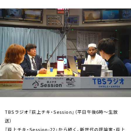
お知らせ
イベント・グッズ
YouTube
会社情報
TBSラジオ『荻上チキ・Session』（平日午後6時～生放
送）
『荻上チキ・Session-22』から続く、新世代の評論家・荻上