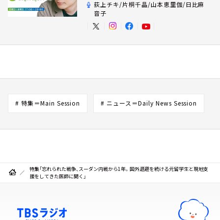
荻上チキ/片桐千晶/山本恵里伽/日比麻
音子
# 特集＝Main Session
# ニュース＝Daily News Session
特集「忘れられた戦争、スーダン内戦から1年。国外退避を続ける元留学生と現地支
援をしてきた医師に聞く」