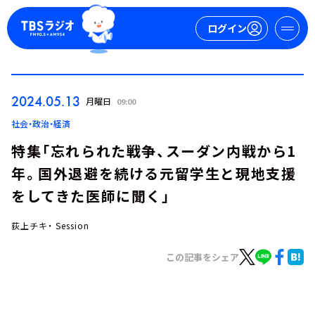
ログイン
マイページ
2024.05.13
月曜日
09:00
新規会員登録
ログイン
社会・政治・経済
特集「忘れられた戦争、スーダン内戦から1
年。国外退避を続ける元留学生と現地支援
をしてきた医師に聞く」
荻上チキ・ Session
今日の番組表
この記事をシェア
週間番組表
トピックス
TBS Podcast