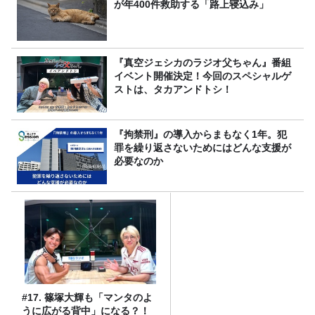
が年400件救助する「路上寝込み」
『真空ジェシカのラジオ父ちゃん』番組
イベント開催決定！今回のスペシャルゲ
ストは、タカアンドトシ！
『拘禁刑』の導入からまもなく1年。犯
罪を繰り返さないためにはどんな支援が
必要なのか
#17. 篠塚大輝も「マンタのよ
うに広がる背中」になる？！