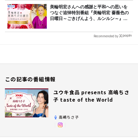
美輪明宏さんへの感謝と平和への思いを
つなぐ追悼特別番組『美輪明宏 薔薇色の
日曜日～ごきげんよう、ルンルン～』
8/9（日）16時放送
Recommended by
この記事の番組情報
ユウキ食品 presents 高嶋ちさ
子 taste of the World
高嶋ちさ子