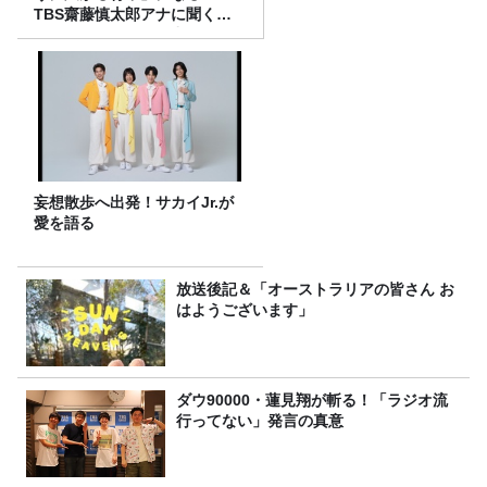
TBS齋藤慎太郎アナに聞くメ
ンズフィジークの魅力！！
妄想散歩へ出発！サカイJr.が
愛を語る
放送後記＆「オーストラリアの皆さん お
はようございます」
ダウ90000・蓮見翔が斬る！「ラジオ流
行ってない」発言の真意