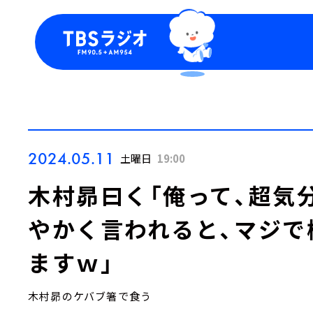
今日の番組表
トピッ
週間番組表
TBS
Podca
お知ら
2024.05.11
土曜日
19:00
木村昴曰く「俺って、超気
やかく言われると、マジで
ますｗ」
木村昴のケバブ箸で食う