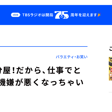
クス
イベント・グッ
ズ
st
YouTube
せ
会社情報
バラエティ・お笑い
分屋！だから、仕事でと
機嫌が悪くなっちゃい