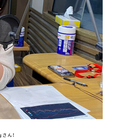
」
さん！