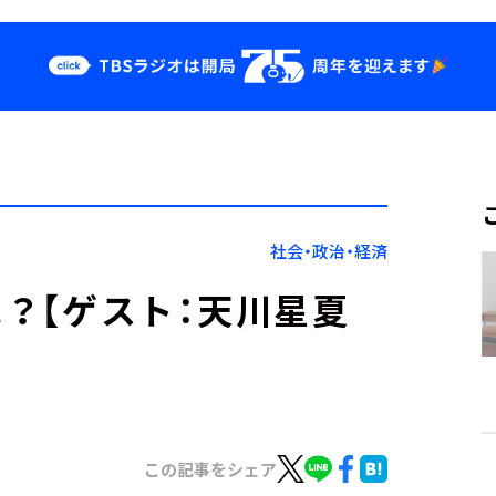
クス
イベント・グッ
ズ
st
YouTube
せ
会社情報
社会・政治・経済
！？【ゲスト：天川星夏
この記事をシェア