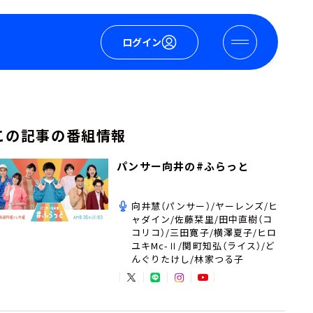
ログイン
この記事の番組情報
パンサー向井の#ふらっと
向井慧（パンサー）/ヤーレンズ/ヒ
ャダイン/佐藤栞里/田中直樹（コ
コリコ）/三田寛子/横澤夏子/ヒロ
ユキMc-Ⅱ/関町知弘（ライス）/ど
んぐりたけし/林家つる子