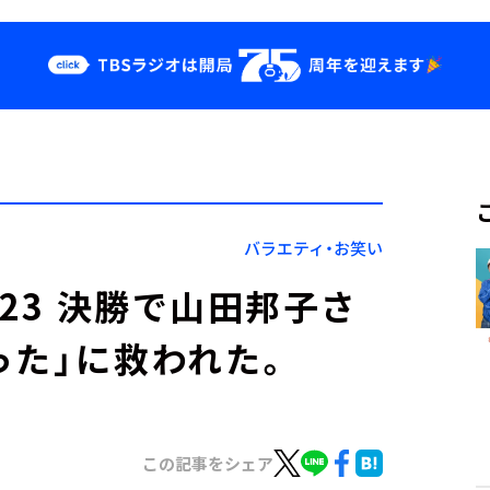
クス
イベント・グッ
ズ
st
YouTube
せ
会社情報
バラエティ・お笑い
023 決勝で山田邦子さ
った」に救われた。
この記事をシェア