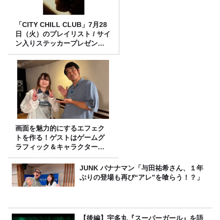
「CITY CHILL CLUB」7月28
日（火）のプレイリスト / サイ
ン入りステッカープレゼント
有り
画面を魅力的にするエフェク
トを作る！ゲストはゲームグ
ラフィック＆キャラクター専
攻の遠藤里桜さん！
JUNK バナナマン「与田祐希さん、１年
ぶりの登場も再び“アレ”を喰らう！？」
【後編】宇多丸『スーパーガール』を語