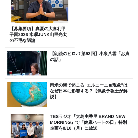
【募集要項】真夏の大喜利甲
子園2026 水曜JUNK山里亮太
の不毛な議論
【朗読のヒロバ 第93回】小泉八雲「お貞
の話」
南米の海で起こる”エルニーニョ現象”は
なぜ日本に影響する？【気象予報士が解
説】
TBSラジオ『大島由香里 BRAND-NEW
MORNING』で「健康ハートの日」特別
企画を8/10（月）に放送