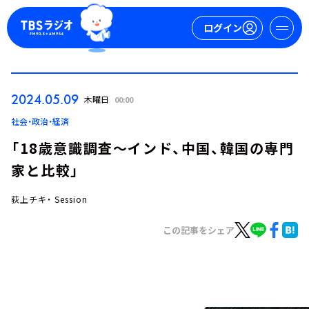
ログイン
マイページ
2024.05.09
木曜日
00:00
新規会員登録
ログイン
社会・政治・経済
「18歳意識調査～インド、中国、韓国の専門
家と比較」
荻上チキ・ Session
この記事をシェア
今日の番組表
週間番組表
トピックス
TBS Podcast