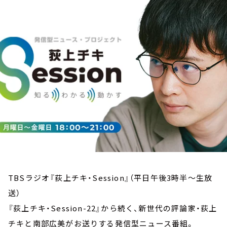
お知らせ
イベント・グッズ
YouTube
会社情報
TBSラジオ『荻上チキ・Session』（平日午後3時半～生放
送）
『荻上チキ・Session-22』から続く、新世代の評論家・荻上
チキと南部広美がお送りする発信型ニュース番組。