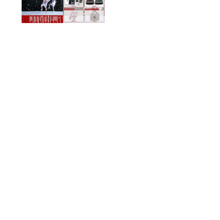
空気階段 第9回単独公演
『●●●』 公式ツアーグッズの
詳細発表！
JUNK バナナマン「梅澤美波さん、乃木
坂卒業後初登場もバナナムーン名物“ア
レ”を喰らう」
夏の深夜、道に人が寝ている タクシー
が年400件救助する「路上寝込み」
五等分の花嫁 カードゲーム presents ラ
ジオ『五等分の花嫁＊』 公開収録2026
開催決定！