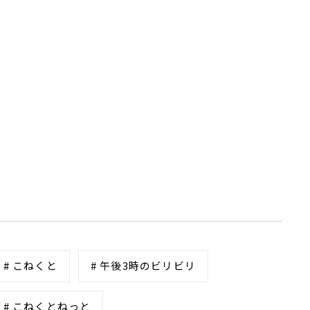
# こねくと
# 午後3時のビリビリ
# こねくとねっと