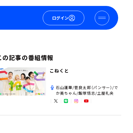
ログイン
この記事の番組情報
こねくと
石山蓮華/菅良太郎（パンサー）/で
か美ちゃん/飯塚悟志/土屋礼央