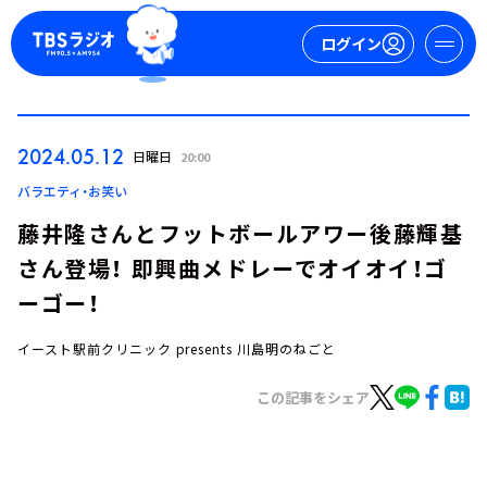
ログイン
マイページ
2024.05.12
日曜日
20:00
新規会員登録
ログイン
バラエティ・お笑い
藤井隆さんとフットボールアワー後藤輝基
さん登場！ 即興曲メドレーでオイオイ！ゴ
ーゴー！
イースト駅前クリニック presents 川島明のねごと
今日の番組表
この記事をシェア
週間番組表
トピックス
TBS Podcast