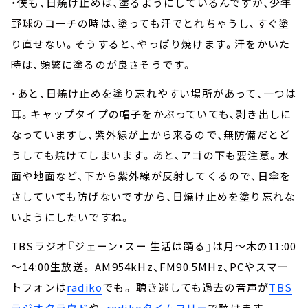
・僕も、日焼け止めは、塗るようにしているんですが、少年
野球のコーチの時は、塗っても汗でとれちゃうし、すぐ塗
り直せない。そうすると、やっぱり焼けます。汗をかいた
時は、頻繁に塗るのが良さそうです。
・あと、日焼け止めを塗り忘れやすい場所があって、一つは
耳。キャップタイプの帽子をかぶっていても、剥き出しに
なっていますし、紫外線が上から来るので、無防備だとど
うしても焼けてしまいます。あと、アゴの下も要注意。水
面や地面など、下から紫外線が反射してくるので、日傘を
さしていても防げないですから、日焼け止めを塗り忘れな
いようにしたいですね。
TBSラジオ『ジェーン・スー 生活は踊る』は月～木の11:00
～14:00生放送。 AM954kHz、FM90.5MHz、PCやスマー
トフォンは
radiko
でも。 聴き逃しても過去の音声が
TBS
ラジオクラウド
や、
radikoタイムフリー
で聴けます。