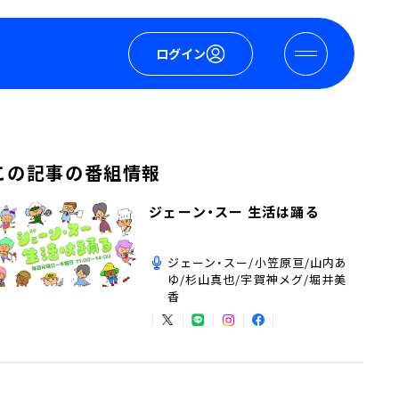
ログイン
この記事の番組情報
ジェーン・スー 生活は踊る
ジェーン・スー/小笠原亘/山内あ
ゆ/杉山真也/宇賀神メグ/堀井美
香