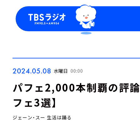
今日の番組表
トピッ
週間番組表
TBS
Podca
お知ら
2024.05.08
水曜日
00:00
パフェ2,000本制覇の評
フェ3選】
ジェーン・スー 生活は踊る