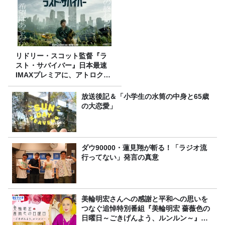
リドリー・スコット監督『ラ
スト・サバイバー』日本最速
IMAXプレミアに、アトロクリ
スナー60名をご招待！
放送後記＆「小学生の水筒の中身と65歳
の大恋愛」
ダウ90000・蓮見翔が斬る！「ラジオ流
行ってない」発言の真意
美輪明宏さんへの感謝と平和への思いを
つなぐ追悼特別番組『美輪明宏 薔薇色の
日曜日～ごきげんよう、ルンルン～』