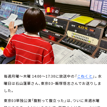
お知らせ
イベント・グッズ
YouTube
会社情報
毎週月曜～木曜 14:00～17:30に放送中の『
こねくと
』。水
曜日は石山蓮華さん、東京03・飯塚悟志さんでお送りしま
した。
東京03単独公演「腹割って腹立った」は、ついに来週水曜