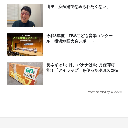
山里「麻辣湯でなめられたくない」
令和8年度「TBSこども音楽コンクー
ル」横浜地区大会レポート
長ネギは1ヶ月、バナナは4ヶ月保存可
能！「アイラップ」を使った冷凍スゴ技
Recommended by