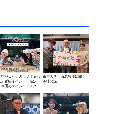
真空ジェシカのラジオ父ち
東京大学・西成教授に聞く、
ん』番組イベント開催決
渋滞の謎！
！今回のスペシャルゲスト
、タカアンドトシ！