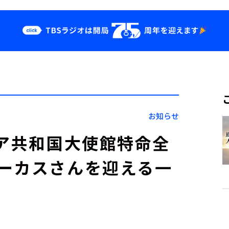
クス
イベント・グッ
ズ
st
YouTube
せ
会社情報
お知らせ
ニア共和国大使館特命全
ーカスさんを迎える一