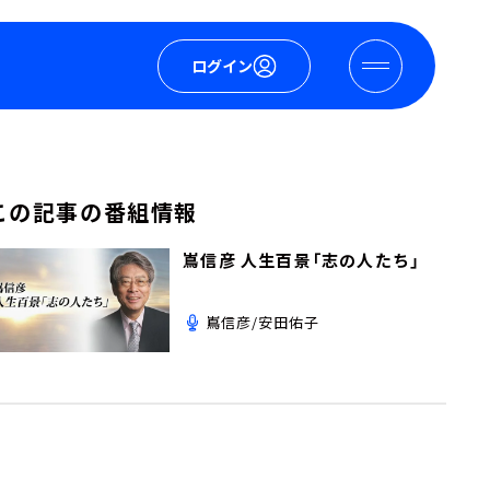
ログイン
この記事の番組情報
嶌信彦 人生百景「志の人たち」
嶌信彦/安田佑子