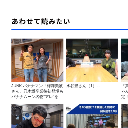
あわせて読みたい
JUNK バナナマン「梅澤美波
水谷豊さん（1）～
『
さん、乃木坂卒業後初登場も
ゃ
バナナムーン名物“アレ”を喰
定
らう」
は