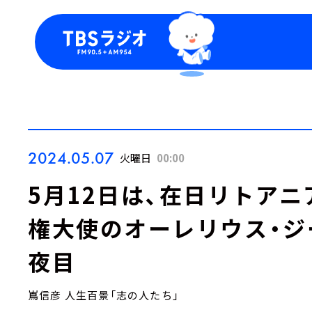
今日の番組表
トピッ
週間番組表
TBS
Podca
お知ら
2024.05.07
火曜日
00:00
5月12日は、在日リトア
権大使のオーレリウス・ジ
夜目
嶌信彦 人生百景「志の人たち」