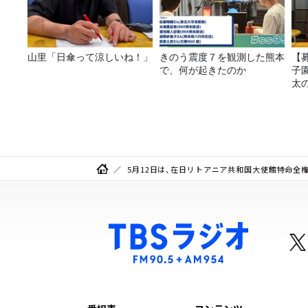
山里「日傘って涼しいね！」
きのう震度７を観測した熊本
【
で、何が起きたのか
子園
太
5月12日は、在日リトアニア共和国大使館特命全