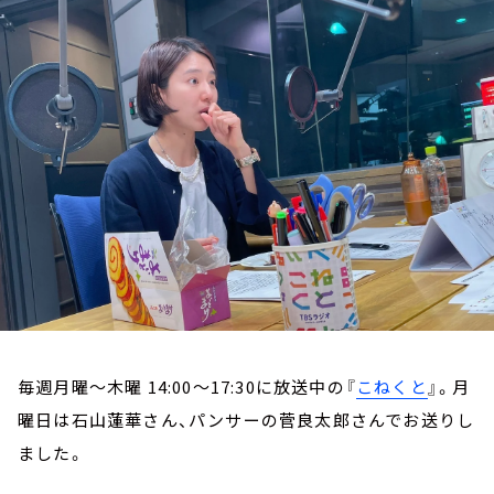
お知らせ
イベント・グッズ
YouTube
会社情報
毎週月曜～木曜 14:00～17:30に放送中の『
こねくと
』。月
曜日は石山蓮華さん、パンサーの菅良太郎さんでお送りし
ました。