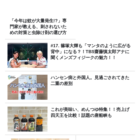
「今年は蚊が大量発生!?」専
門家が教える、刺されないた
めの対策と虫除け剤の選び方
#17. 篠塚大輝も「マンタのように広がる
背中」になる？！TBS齋藤慎太郎アナに
聞くメンズフィジークの魅力！！
ハンセン病と外国人。見過ごされてきた
二重の差別
これが美味い、めんつゆ特集！！売上げ
四天王を比較！話題の唐船峡も