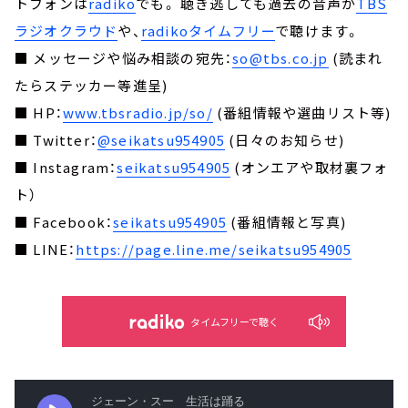
トフォンは
radiko
でも。 聴き逃しても過去の音声が
TBS
ラジオクラウド
や、
radikoタイムフリー
で聴けます。
■ メッセージや悩み相談の宛先：
so@tbs.co.jp
(読まれ
たらステッカー等進呈)
■ HP：
www.tbsradio.jp/so/
(番組情報や選曲リスト等)
■ Twitter：
@seikatsu954905
(日々のお知らせ)
■ Instagram：
seikatsu954905
(オンエアや取材裏フォ
ト）
■ Facebook：
seikatsu954905
(番組情報と写真)
■ LINE：
https://page.line.me/seikatsu954905
タイムフリーで聴く