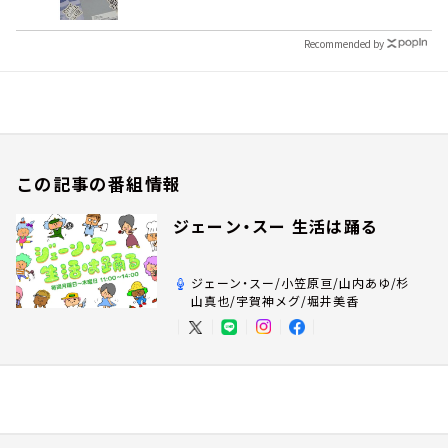
Recommended by
この記事の番組情報
ジェーン・スー 生活は踊る
ジェーン・スー/小笠原亘/山内あゆ/杉
山真也/宇賀神メグ/堀井美香