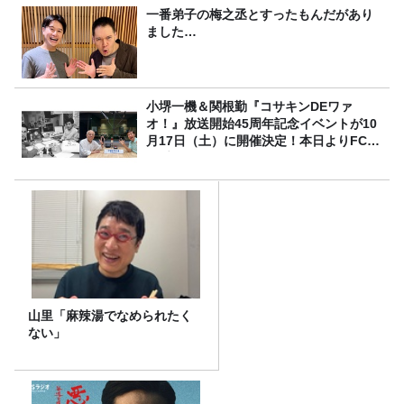
一番弟子の梅之丞とすったもんだがあり
ました…
小堺一機＆関根勤『コサキンDEワァ
オ！』放送開始45周年記念イベントが10
月17日（土）に開催決定！本日よりFC先
行受付スタート！
山里「麻辣湯でなめられたく
ない」