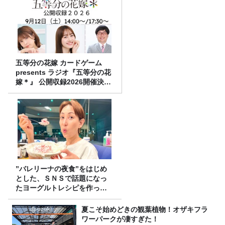
五等分の花嫁 カードゲーム
presents ラジオ『五等分の花
嫁＊』 公開収録2026開催決
定！
”バレリーナの夜食”をはじめ
とした、ＳＮＳで話題になっ
たヨーグルトレシピを作って
みた！
夏こそ始めどきの観葉植物！オザキフラ
ワーパークが凄すぎた！