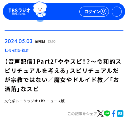
ログイン
マイページ
2024.05.03
金曜日
23:00
新規会員登録
ログイン
社会・政治・経済
【音声配信】Part2「ややスピ！？～令和的ス
ピリチュアルを考える」スピリチュアルだ
が宗教ではない／魔女やドルイド教／「お
洒落」なスピ
文化系トークラジオ Life ニュース版
今日の番組表
週間番組表
この記事をシェア
トピックス
TBS Podcast