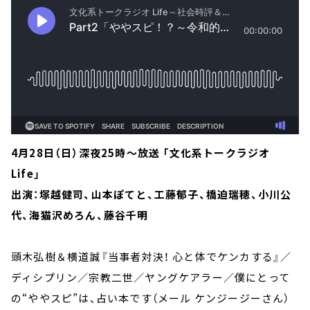
4月28日（日）深夜25時～放送 「文化系トークラジオ
Life」
出演：塚越健司、山本ぽてと、工藤郁子、橋迫瑞穂、小川公
代、海猫沢めろん、藤谷千明
頭木弘樹＆横道誠『当事者対決！ 心と体でケンカする』／
ディシプリン／宗教二世／ヤングケアラー／僕にとって
の“ややスピ”は、占い本です（メール ケンジージーさん）