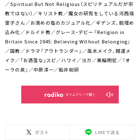
／Spiritual But Not Religious（スピリチュアルだが宗
教ではない）／キリスト教／魔女の研究をしている河西瑛
里子さん／お清めの塩のカジュアル化／ギデンズ、脱埋め
込み化／ドルイド教／グレース・デビー『Religion in
Britain Since 1945: Believing Without Belonging』
／国教／ドラマ『アウトランダー』／風水メイク、開運メ
イク／「お洒落な」スピ／ハワイ／ヨガ／美輪明宏／『オ
ーラの泉』／中原淳一／船井総研
タイムフリーで聴く
ポスト
LINEで送る