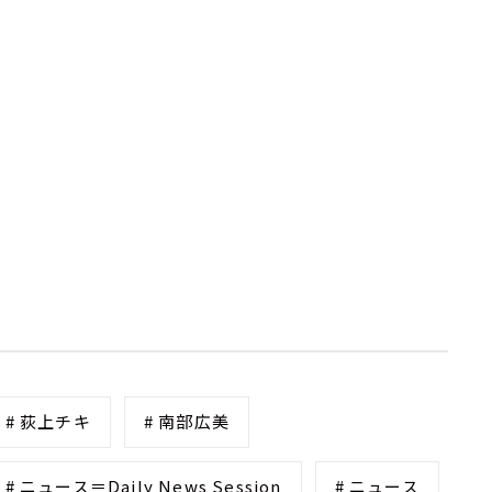
# 荻上チキ
# 南部広美
# ニュース＝Daily News Session
# ニュース