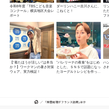
令和8年度「TBSこども音楽
ダーリンハニー吉川さんに、
リ
コンクール」横浜地区大会レ
こねくと！
た
ポート
フ
に
【“着たほうが涼しい”は本当
”バレリーナの夜食”をはじめ
ハ
か？】ワークマンの暑さ対策
とした、ＳＮＳで話題になっ
さ
ウェア、実力検証！
たヨーグルトレシピを作って
みた！
「岸田総理がフランス訪問」ほか