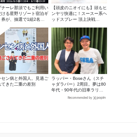
ゾナーレ那須でもご利用い
【頭皮のニオイにも】頭もヒ
だける星野リゾート宿泊ギ
ンヤリ快適に！スースー系ヘ
ト券が、抽選で1組2名様
ッドスプレー 頂上決戦
プレゼント！
2026！
ンセン病と外国人。見過ご
ラッパー・Boseさん（スチ
れてきた二重の差別
ャダラパー）2周目。夢は80
年代・90年代の旧車ラリ
ー！
Recommended by