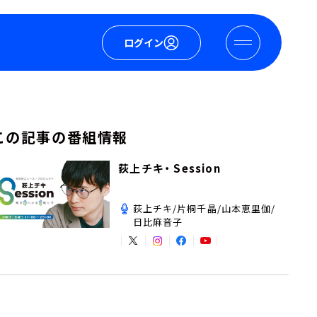
ログイン
この記事の番組情報
荻上チキ・ Session
荻上チキ/片桐千晶/山本恵里伽/
日比麻音子