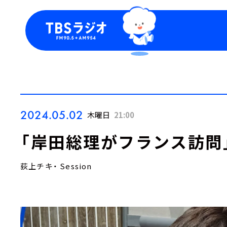
今日の番組表
トピッ
週間番組表
TBS
Podca
お知ら
2024.05.02
木曜日
21:00
「岸田総理がフランス訪問
荻上チキ・ Session