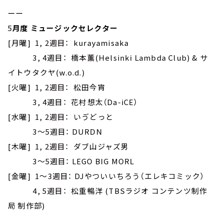
ーー
5
月度 ミュージックセレクター
[月曜] 1, 2週目： kurayamisaka
3, 4週目： 橋本薫(Helsinki Lambda Club) & サ
イトウタクヤ(w.o.d.)
[火曜] 1, 2週目： 松田今宵
3, 4週目： 花村想太（Da-iCE）
[水曜] 1, 2週目： いゔどっと
3～5週目： DURDN
[木曜] 1, 2週目： ダブ山ジャズ男
3～5週目： LEGO BIG MORL
[金曜] 1～3週目： DJやついいちろう（エレキコミック）
4, 5週目： 松重暢洋 (TBSラジオ コンテンツ制作
局 制作部)