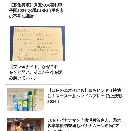
【募集要項】真夏の大喜利甲
子園2026 水曜JUNK山里亮太
の不毛な議論
【プレ金ナイト】なぜこれ
を？と問い、そこから今を読
み解いていく。
【頭皮のニオイにも】頭もヒンヤリ快適
に！スースー系ヘッドスプレー 頂上決戦
2026！
JUNK バナナマン「梅澤美波さん、乃木
坂卒業後初登場もバナナムーン名物“ア