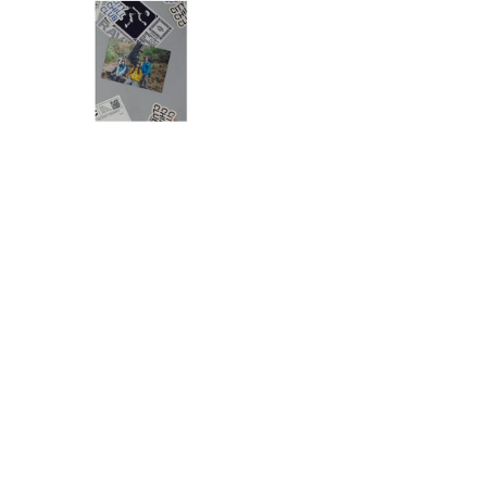
「CITY CHILL CLUB」8月5日
（水）のプレイリスト/ サイン
入りステッカープレゼント有
り
令和8年度「TBSこども音楽コンクー
ル」横浜地区大会レポート
”バレリーナの夜食”をはじめとした、Ｓ
ＮＳで話題になったヨーグルトレシピを
作ってみた！
話題沸騰！ギガマート展！