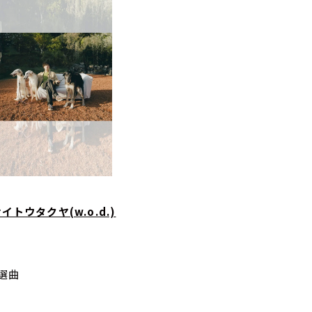
 サイトウタクヤ(w.o.d.)
)選曲