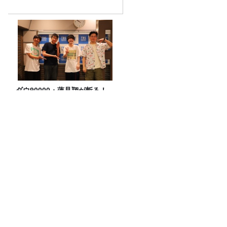
ダウ90000・蓮見翔が斬る！
「ラジオ流行ってない」発言
の真意
8月4日のカーボーイは生放送！ゲストは
「真空ジェシカ」！
【募集要項】真夏の大喜利甲子園2026
水曜JUNK山里亮太の不毛な議論