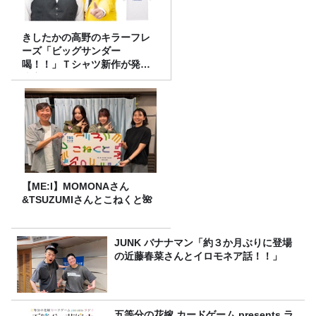
きしたかの高野のキラーフレ
ーズ「ビッグサンダー
喝！！」Ｔシャツ新作が発売
決定！
【ME:I】MOMONAさん
&TSUZUMIさんとこねくと🌺
JUNK バナナマン「約３か月ぶりに登場
の近藤春菜さんとイロモネア話！！」
五等分の花嫁 カードゲーム presents ラ