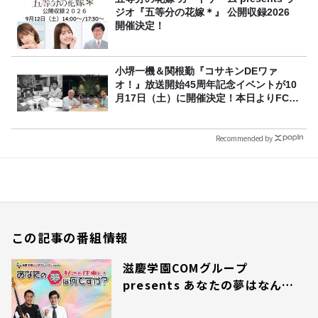
ジオ『五等分の花嫁＊』 公開収録2026
開催決定！
小堺一機＆関根勤『コサキンDEワァ
オ！』放送開始45周年記念イベントが10
月17日（土）に開催決定！本日よりFC先
行受付スタート！
Recommended by
この記事の番組情報
滋慶学園COMグループ
presents あなたの夢はなんで
すか？