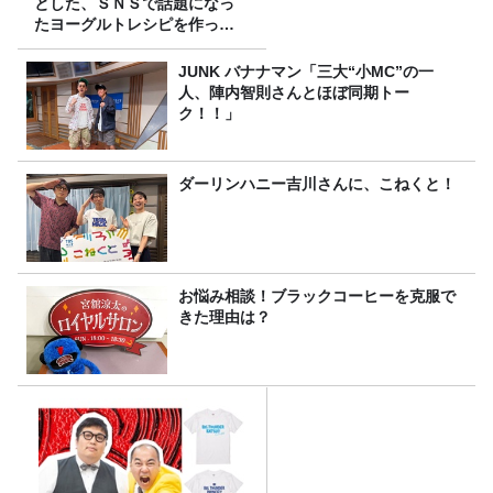
とした、ＳＮＳで話題になっ
たヨーグルトレシピを作って
みた！
JUNK バナナマン「三大“小MC”の一
人、陣内智則さんとほぼ同期トー
ク！！」
ダーリンハニー吉川さんに、こねくと！
お悩み相談！ブラックコーヒーを克服で
きた理由は？