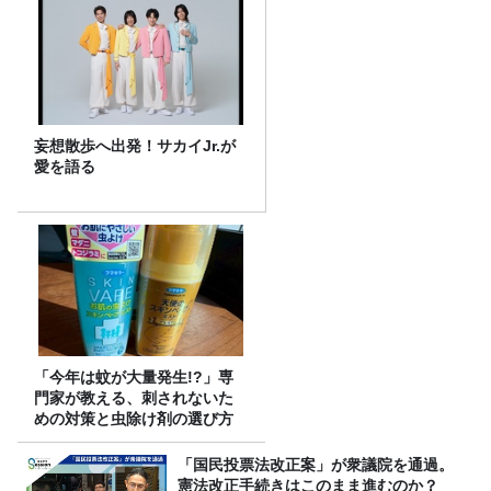
妄想散歩へ出発！サカイJr.が
愛を語る
「今年は蚊が大量発生!?」専
門家が教える、刺されないた
めの対策と虫除け剤の選び方
「国民投票法改正案」が衆議院を通過。
憲法改正手続きはこのまま進むのか？