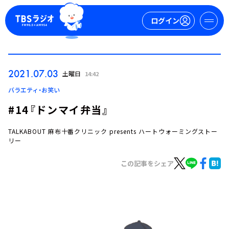
ログイン
マイページ
2021.07.03
土曜日
14:42
新規会員登録
ログイン
バラエティ・お笑い
#14『ドンマイ弁当』
TALKABOUT 麻布十番クリニック presents ハートウォーミングストー
リー
この記事をシェア
今日の番組表
週間番組表
トピックス
TBS Podcast