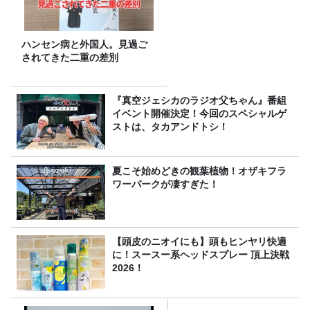
ハンセン病と外国人。見過ご
されてきた二重の差別
『真空ジェシカのラジオ父ちゃん』番組
イベント開催決定！今回のスペシャルゲ
ストは、タカアンドトシ！
夏こそ始めどきの観葉植物！オザキフラ
ワーパークが凄すぎた！
【頭皮のニオイにも】頭もヒンヤリ快適
に！スースー系ヘッドスプレー 頂上決戦
2026！