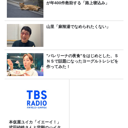
が年400件救助する「路上寝込み」
山里「麻辣湯でなめられたくない」
”バレリーナの夜食”をはじめとした、Ｓ
ＮＳで話題になったヨーグルトレシピを
作ってみた！
本仮屋ユイカ「イエーイ！」
武田砂鉄さんと悲願のハイタ