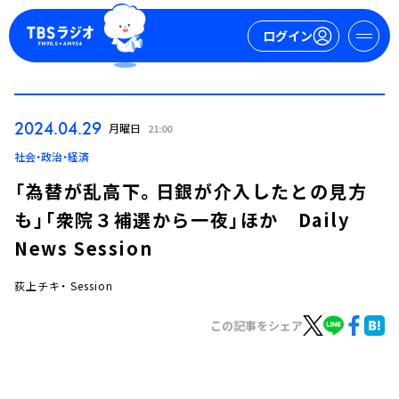
ログイン
マイページ
2024.04.29
月曜日
21:00
新規会員登録
ログイン
社会・政治・経済
「為替が乱高下。日銀が介入したとの見方
も」「衆院３補選から一夜」ほか Daily
News Session
荻上チキ・ Session
今日の番組表
この記事をシェア
週間番組表
トピックス
TBS Podcast