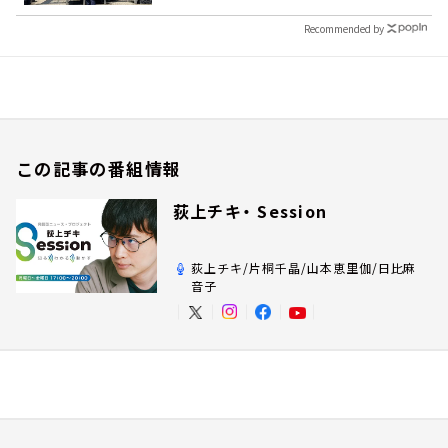
Recommended by
この記事の番組情報
荻上チキ・ Session
荻上チキ/片桐千晶/山本恵里伽/日比麻
音子