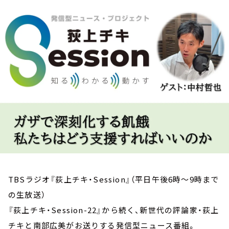
お知らせ
イベント・グッズ
YouTube
会社情報
TBSラジオ『荻上チキ・Session』（平日午後6時～9時まで
の生放送）
『荻上チキ・Session-22』から続く、新世代の評論家・荻上
チキと南部広美がお送りする発信型ニュース番組。