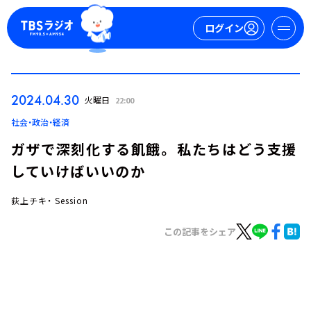
ログイン
マイページ
2024.04.30
火曜日
22:00
新規会員登録
ログイン
社会・政治・経済
ガザで深刻化する飢餓。 私たちはどう支援
していけばいいのか
荻上チキ・ Session
この記事をシェア
今日の番組表
週間番組表
トピックス
TBS Podcast