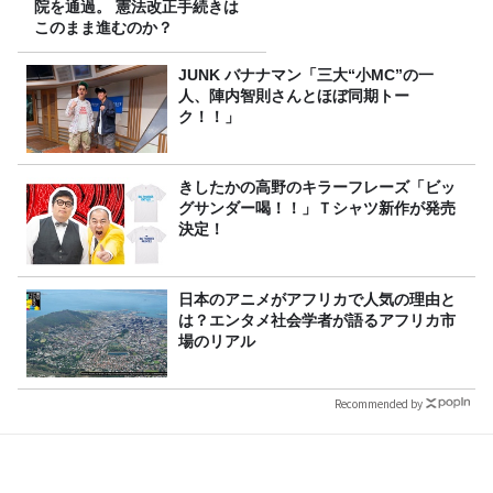
院を通過。 憲法改正手続きは
このまま進むのか？
JUNK バナナマン「三大“小MC”の一
人、陣内智則さんとほぼ同期トー
ク！！」
きしたかの高野のキラーフレーズ「ビッ
グサンダー喝！！」Ｔシャツ新作が発売
決定！
日本のアニメがアフリカで人気の理由と
は？エンタメ社会学者が語るアフリカ市
場のリアル
Recommended by