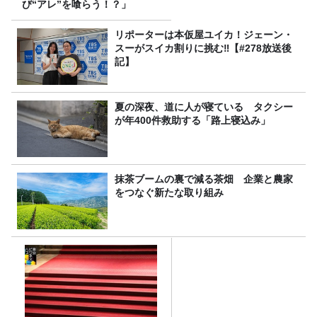
び“アレ”を喰らう！？」
リポーターは本仮屋ユイカ！ジェーン・
スーがスイカ割りに挑む‼【#278放送後
記】
夏の深夜、道に人が寝ている タクシー
が年400件救助する「路上寝込み」
抹茶ブームの裏で減る茶畑 企業と農家
をつなぐ新たな取り組み