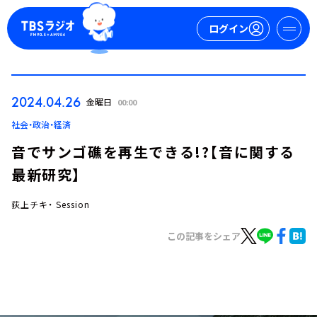
ログイン
マイページ
2024.04.26
金曜日
00:00
新規会員登録
ログイン
社会・政治・経済
音でサンゴ礁を再生できる!?【音に関する
最新研究】
荻上チキ・ Session
この記事をシェア
今日の番組表
週間番組表
トピックス
TBS Podcast