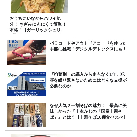
おうちにいながらハワイ気
分！ きざみにんにくで簡単！
本格！【ガーリックシュリン
プ】 桃屋のかんたんレシピ
パラコードやアウトドアコードを使った
手芸に挑戦！デジタルデトックスにも！
『拘禁刑』の導入からまもなく1年。犯
罪を繰り返さないためにはどんな支援が
必要なのか
なぜ人気？十割そばの魅力！ 最高に美
味しかった『山本かじの「国産十割そ
ば」』とは？【十割そば10種食べ比べ】