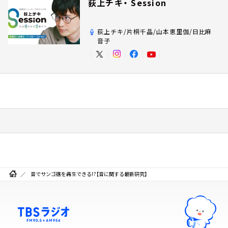
荻上チキ・ Session
荻上チキ/片桐千晶/山本恵里伽/日比麻
音子
音でサンゴ礁を再生できる!?【音に関する最新研究】