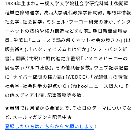
1984年生まれ。一橋大学大学院社会学研究科博士後期課
程単位修得退学。城西大学現代政策学部助教。専門は情報
社会学、社会哲学。ミシェル・フーコー研究のほか、インタ
ーネットの技術や権力構造などを研究。朝日新聞論壇委
員。単著に『ニュースで読み解くネット社会の歩き方』(出
版芸術社)、『ハクティビズムとは何か』（ソフトバンク新
書）。翻訳（共訳）に堀内進之介監訳『アメコミヒーローの
倫理学』(パルコ出版)。その他共著多数。ウェブ記事配信
に「サイバー空間の権力論」（WEDGE）、「塚越健司の情報
社会学・社会哲学の視点から」（Yahoo!ニュース個人）。そ
の他メディア出演、記事寄稿等多数。
★番組では月曜から金曜まで、その日のテーマについてな
ど、メールマガジンを配信中★
登録したい方はこちらからお願いします
！