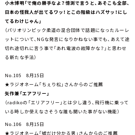
小木博明「で俺の勝手なよ？憶測で言うと、あそこも全部、
日本の怪我人が出てるワッ！とこの階級はハズサッ！にし
てるわけじゃん」
（パリオリンピック柔道の混合団体で話題になったルーレ
ットについて、NGな発言になりかねない事でも、あえて途
切れ途切れに言う事で「あれ電波の故障かな？」と思わせ
る新たな手法）
No.105 8月15日
★ラジオネーム「ちぇり松」さんからのご推薦
矢作兼「エアフリー」
（radikoの「エリアフリー」とは少し違う、飛行機に乗って
いる時しか使えなさそうな誰も聞いた事がない機能）
No.106 8月15日
★ラジオネーム「嘘だけ分かる男」さんからのご推薦