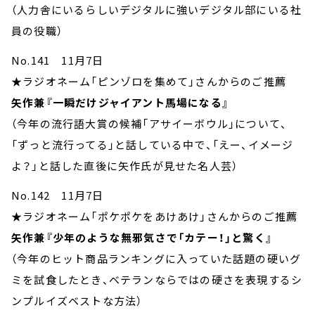
（人力舎にいるらしいデジタルに強いデジタル部にいる社
員の役職）
No.141 11月7日
★ラジオネーム「ピンゾロを集めて」さんからのご推薦
矢作兼『一瞬だけジャイアント馬場になる』
（今年の流行語大賞の候補「アサイーボウル」について、
「ずっと流行ってる」と話している中で、「えー、イメージ
よ？」と話した直後に矢作氏が見せた名人芸）
No.142 11月7日
★ラジオネーム「ポケポケをあけあけ」さんからのご推薦
矢作兼『少年のような無邪気さで「カテー！」と驚く』
（今年のヒット商品ランキングに入っていた話題の硬いグ
ミを試食したとき、ベテランならではの硬さを表現するシ
ンプルイズベストな方法）