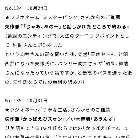
No.134 10月24日
★ラジオネーム「ミスターピンク」さんからのご推薦
矢作兼『「じゃあ、あのー」と話しかけたところで終わる』
（番組のエンディングで、人生のターニングポイントとし
て「紳助さんと野球をした」
という向井さんの話を聞いた後、突然「素敵や～ん」と関
西弁になった矢作氏に、パンサー向井さんが「結果、紳助
さんになったっていう話ですか」と最高のパスを送った後
の、矢作氏ならではの番組の締め方）
No.135 10月31日
★ラジオネーム「丁寧な生活」さんからのご推薦
矢作兼「かっぱえびスゥン」／小木博明「あうんず」
（「英語もできる」矢作氏ならではの「かっぱえびせん」っ
ぽいお菓子の言い方／「ハワイにいたこともある」小木氏