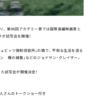
リ、 第96回アカデミー賞では国際長編映画賞と
ラボ試写会を開催！
シュビッツ強制収容所」の隣で、 平和な生活を送る
キン 種の捕食」などのジョナサン・グレイザー。
した試写会が開催決定！
直人さんのトークショー付き