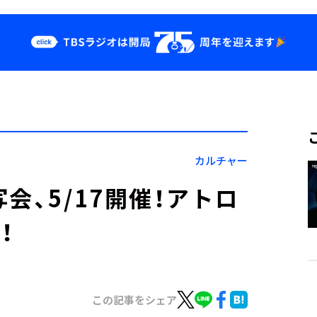
クス
イベント・グッ
ズ
st
YouTube
せ
会社情報
カルチャー
会、5/17開催！アトロ
！
この記事をシェア