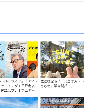
ゆうゆうワイド』『デイ・
放送後記＆「『ねこずみ・う
ャッチ！』が１日限定復
ささわ』販売開始！」
。9/21はプレミアムデー