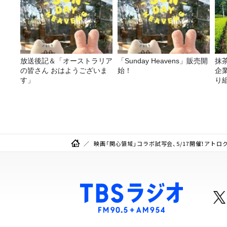
放送後記＆「オーストラリア
「Sunday Heavens」販売開
抹
の皆さん おはようございま
始！
企
す」
り
映画「関心領域」コラボ試写会、5/17開催！アトロ