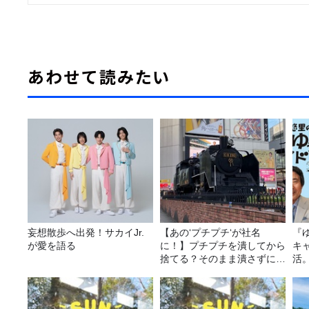
あわせて読みたい
妄想散歩へ出発！サカイJr.
【あの‘プチプチ‘が社名
『
が愛を語る
に！】プチプチを潰してから
キ
捨てる？そのまま潰さずに捨
活
てる？