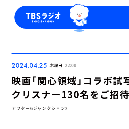
今日の番組表
トピッ
週間番組表
TBS
Podca
お知ら
2024.04.25
木曜日
22:00
映画「関心領域」コラボ試写
クリスナー130名をご招待
アフター6ジャンクション2