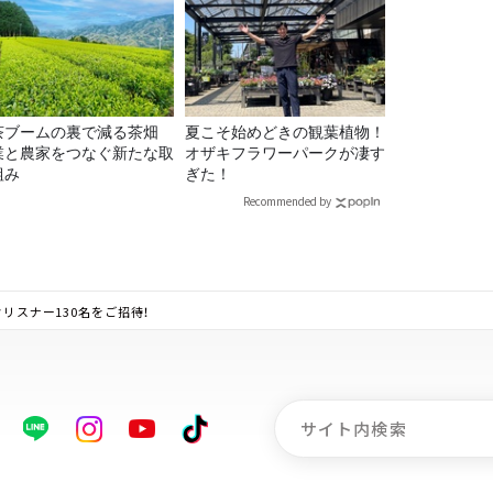
茶ブームの裏で減る茶畑
夏こそ始めどきの観葉植物！
業と農家をつなぐ新たな取
オザキフラワーパークが凄す
組み
ぎた！
Recommended by
クリスナー130名をご招待！