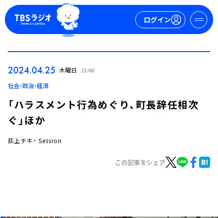
ログイン
マイページ
2024.04.25
木曜日
21:00
新規会員登録
ログイン
社会・政治・経済
「ハラスメント行為めぐり、町長辞任相次
ぐ」ほか
荻上チキ・ Session
この記事をシェア
今日の番組表
週間番組表
トピックス
TBS Podcast