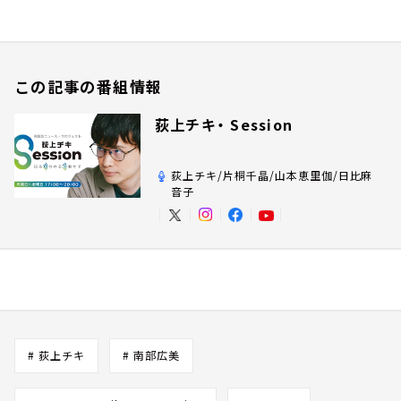
この記事の番組情報
荻上チキ・ Session
荻上チキ/片桐千晶/山本恵里伽/日比麻
音子
# 荻上チキ
# 南部広美