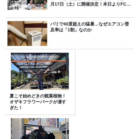
月17日（土）に開催決定！本日よりFC先
行受付スタート！
パリで40度超えの猛暑…なぜエアコン普
及率は「1割」なのか
夏こそ始めどきの観葉植物！
オザキフラワーパークが凄す
ぎた！