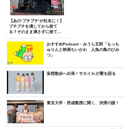
【あの‘プチプチ‘が社名に！】
プチプチを潰してから捨て
る？そのまま潰さずに捨て
る？
おすすめPodcast・みうら五郎「もっち
ゅりんと映画ちいかわ 人魚の島のひみ
つ」
妄想散歩へ出発！サカイJr.が愛を語る
東京大学・西成教授に聞く、渋滞の謎！