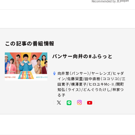
Recommended by
この記事の番組情報
パンサー向井の#ふらっと
向井慧（パンサー）/ヤーレンズ/ヒャダ
イン/佐藤栞里/田中直樹（ココリコ）/三
田寛子/横澤夏子/ヒロユキMc-Ⅱ/関町
知弘（ライス）/どんぐりたけし/林家つ
る子