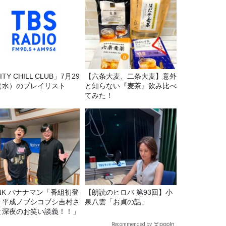
ITY CHILL CLUB」7月29
【六条大麦、二条大麦】意外
（水）のプレイリスト
と知らない『麦茶』飲み比べ
てみた！
マン「番組初登
【朗読のヒロバ 第93回】小
！平成ノブシコブシ吉村さ
泉八雲「お貞の話」
と深夜のお笑い談義！！」
Recommended by