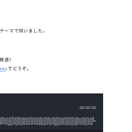
うテーマで
伺いました
。
生放送！
ko
」でどうぞ。