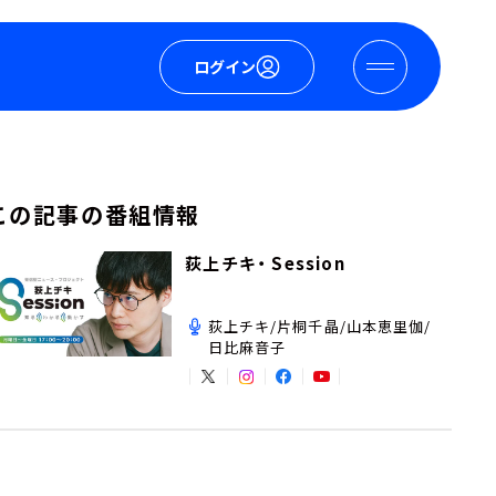
ログイン
この記事の番組情報
荻上チキ・ Session
荻上チキ/片桐千晶/山本恵里伽/
日比麻音子