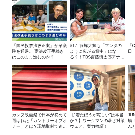
「国民投票法改正案」が衆議
#17. 篠塚大輝も「マンタの
「C
院を通過。 憲法改正手続き
ように広がる背中」にな
日
はこのまま進むのか？
る？！TBS齋藤慎太郎アナに
聞くメンズフィジークの魅
力！！
カンヌ映画祭で日本が初めて
【“着たほうが涼しい”は本当
JUNK バナナ
選ばれた「カントリーオブオ
か？】ワークマンの暑さ対策
場
ナー」とは？現地取材で迫る
ウェア、実力検証！
ん
選出の意味