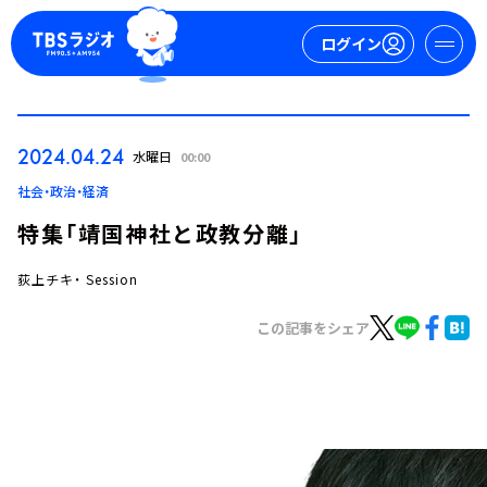
ログイン
マイページ
2024.04.24
水曜日
00:00
新規会員登録
ログイン
社会・政治・経済
特集「靖国神社と政教分離」
荻上チキ・ Session
この記事をシェア
今日の番組表
週間番組表
トピックス
TBS Podcast