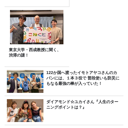
東京大学・西成教授に聞く、
渋滞の謎！
122か国へ渡ったイモトアヤコさんのカ
バンには、１本３役で 普段使いも防災に
もなる最強の棒が入っていた！
ダイアモンド☆ユカイさん『人生のター
ニングポイントは？』