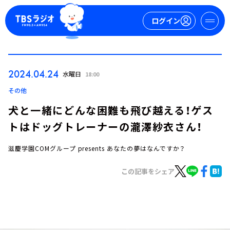
ログイン
マイページ
2024.04.24
水曜日
18:00
新規会員登録
ログイン
その他
犬と一緒にどんな困難も飛び越える！ゲス
トはドッグトレーナーの瀧澤紗衣さん！
滋慶学園COMグループ presents あなたの夢はなんですか？
この記事をシェア
今日の番組表
週間番組表
トピックス
TBS Podcast