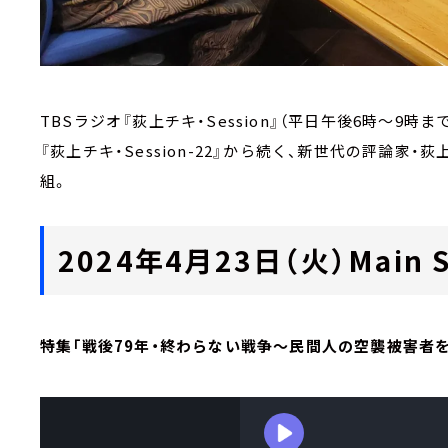
TBSラジオ『荻上チキ・Session』（平日午後6時～9時ま
『荻上チキ・Session-22』から続く、新世代の評論
組。
2024年4月23日（火）Main S
特集「戦後79年・終わらない戦争～民間人の空襲被害者