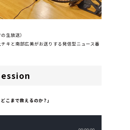
での生放送）
家・荻上チキと南部広美がお送りする発信型ニュース番
ession
をどこまで救えるのか？」