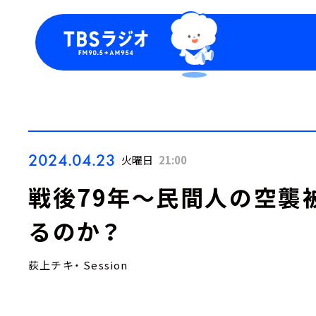
今日の番組表
トピッ
週間番組表
TBS
Podca
お知ら
2024.04.23
火曜日
21:00
戦後79年～民間人の空襲
るのか？
荻上チキ・ Session