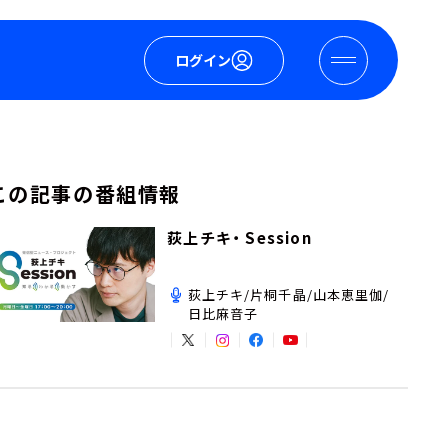
ログイン
この記事の番組情報
荻上チキ・ Session
荻上チキ/片桐千晶/山本恵里伽/
日比麻音子