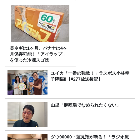
長ネギは1ヶ月、バナナは4ヶ
月保存可能！「アイラップ」
を使った冷凍スゴ技
ユイカ「一番の強敵！」ラスボス小林幸
子降臨‼【#277放送後記】
山里「麻辣湯でなめられたくない」
ダウ90000・蓮見翔が斬る！「ラジオ流